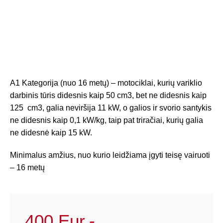
A1 Kategorija (nuo 16 metų) – motociklai, kurių variklio
darbinis tūris didesnis kaip 50 cm3, bet ne didesnis kaip
125 cm3, galia neviršija 11 kW, o galios ir svorio santykis
ne didesnis kaip 0,1 kW/kg, taip pat triračiai, kurių galia
ne didesnė kaip 15 kW.
Minimalus amžius, nuo kurio leidžiama įgyti teisę vairuoti
– 16 metų
400 Eur,-